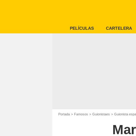
PELÍCULAS
CARTELERA
Portada
Famosos
Guionistaes
Guionista esp
Mar