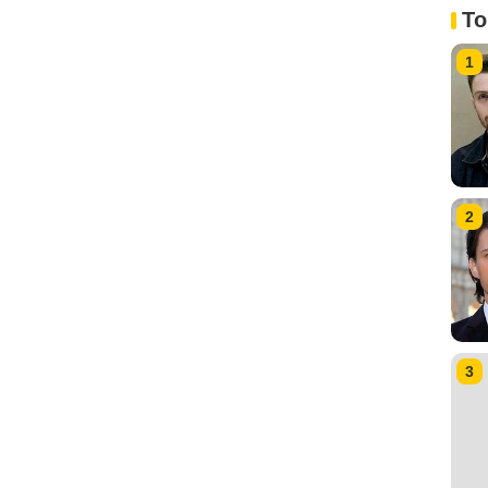
To
1
2
3