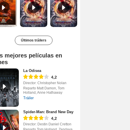
Últimos tráilers
s mejores películas en
nes
La Odisea
4,2
Director: Christopher Nolan
Reparto Matt Damon, Tom
Holland, Anne Hathaway
Tráiler
Spider-Man: Brand New Day
4,2
Director: Destin Daniel Cretton
Reparto Tom Holland, Zendaya,