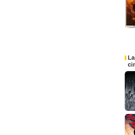
La
ci