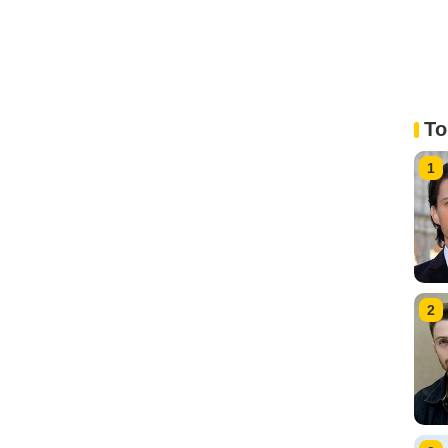
To
1
2