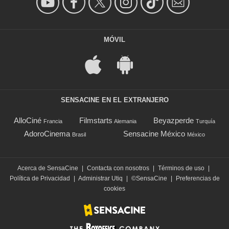
MÓVIL
SENSACINE EN EL EXTRANJERO
AlloCiné
Filmstarts
Beyazperde
Francia
Alemania
Turquía
AdoroCinema
Sensacine México
Brasil
México
Acerca de SensaCine
|
Contacta con nosotros
|
Términos de uso
|
Política de Privacidad
|
Administrar Utiq
|
©SensaCine
|
Preferencias de
cookies