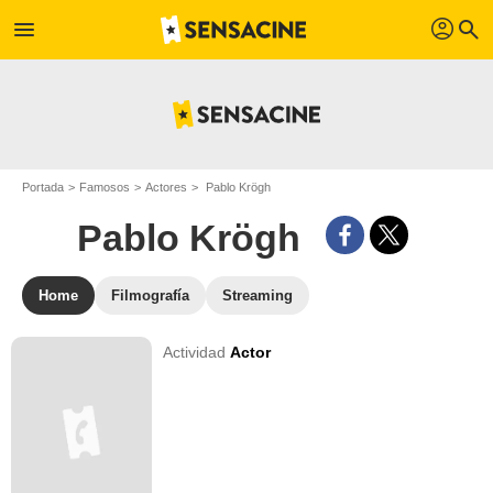
profil
menu
search
Portada
Famosos
Actores
Pablo Krögh
Pablo Krögh
Home
Filmografía
Streaming
Actividad
Actor