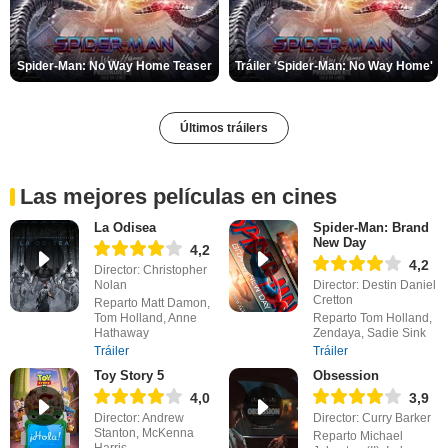
Spider-Man: No Way Home Teaser
Tráiler 'Spider-Man: No Way Home'
Últimos tráilers
Las mejores películas en cines
La Odisea
Spider-Man: Brand
New Day
4,2
4,2
Director: Christopher
Nolan
Director: Destin Daniel
Cretton
Reparto Matt Damon,
Tom Holland, Anne
Reparto Tom Holland,
Hathaway
Zendaya, Sadie Sink
Tráiler
Tráiler
Toy Story 5
Obsession
4,0
3,9
Director: Andrew
Director: Curry Barker
Stanton, McKenna
Reparto Michael
Harris