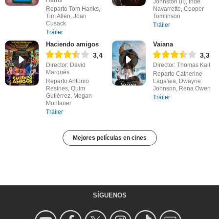
Johnston (II), Inde
Reparto Tom Hanks,
Navarrette, Cooper
Tim Allen, Joan
Tomlinson
Cusack
Tráiler
Tráiler
Haciendo amigos
Vaiana
3,4
3,3
Director: David
Director: Thomas Kail
Marqués
Reparto Catherine
Reparto Antonio
Laga'aia, Dwayne
Resines, Quim
Johnson, Rena Owen
Gutiérrez, Megan
Tráiler
Montaner
Tráiler
Mejores películas en cines
SÍGUENOS