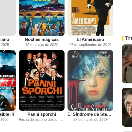
Tr
liano
Noches mágicas
El Americano
e 2025
15 de mayo de 2020
17 de septiembre de 2010
ble III
Panni sporchi
El Síndrome de Stendhal
 2006
Fecha de estreno desconocida
27 de marzo de 1998