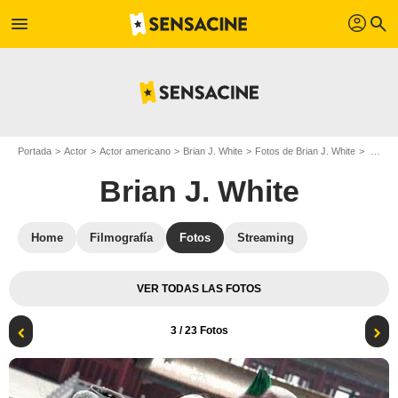
profil
menu
search
Portada
Actor
Actor americano
Brian J. White
Fotos de Brian J. White
DOA: Dead or Alive : Foto Brian J. White, Jaime Pressly, Corey Yuen
Brian J. White
Home
Filmografía
Fotos
Streaming
VER TODAS LAS FOTOS
3
/ 23 Fotos