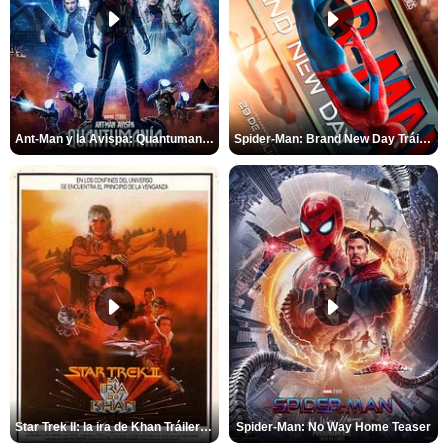
Ant-Man y la Avispa: Quantumanía Tráiler (2)
Spider-Man: Brand New Day Tráiler (3)
Star Trek II: la ira de Khan Tráiler VO
Spider-Man: No Way Home Teaser