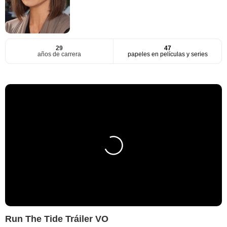
29
47
años de carrera
papeles en películas y series
Run The Tide Tráiler VO