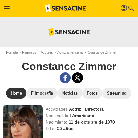
profil
menu
search
Portada
Famosos
Actrizes
Actriz americana
Constance Zimmer
Constance Zimmer
Home
Filmografía
Noticias
Fotos
Streaming
Actividades
Actriz
,
Directora
Nacionalidad
Americana
Nacimiento
11 de octubre de 1970
Edad
55
años