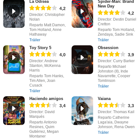
La Odisea
Spider-Man: Brand
New Day
4,2
4,2
Director: Christopher
Nolan
Director: Destin Daniel
Cretton
Reparto Matt Damon,
Tom Holland, Anne
Reparto Tom Holland,
Hathaway
Zendaya, Sadie Sink
Tráiler
Tráiler
Toy Story 5
Obsession
4,0
3,9
Director: Andrew
Director: Curry Barker
Stanton, McKenna
Reparto Michael
Harris
Johnston (II), Inde
Reparto Tom Hanks,
Navarrette, Cooper
Tim Allen, Joan
Tomlinson
Cusack
Tráiler
Tráiler
Haciendo amigos
Vaiana
3,4
3,3
Director: David
Director: Thomas Kail
Marqués
Reparto Catherine
Reparto Antonio
Laga'aia, Dwayne
Resines, Quim
Johnson, Rena Owen
Gutiérrez, Megan
Tráiler
Montaner