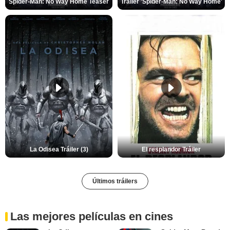
Spider-Man: No Way Home Teaser
Tráiler 'Spider-Man: No Way Home'
La Odisea Tráiler (3)
El resplandor Tráiler
Últimos tráilers
Las mejores películas en cines