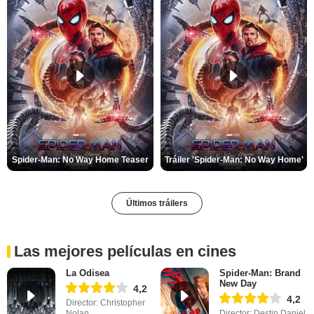
Spider-Man: No Way Home Teaser
Tráiler 'Spider-Man: No Way Home'
Últimos tráilers
Las mejores películas en cines
La Odisea
Spider-Man: Brand
New Day
4,2
4,2
Director: Christopher
Nolan
Director: Destin Daniel