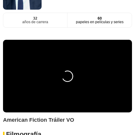
32
60
años de carrera
papeles en películas y series
American Fiction Tráiler VO
Filmografía