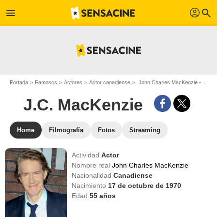
profil
menu
search
Portada
Famosos
Actores
Actor canadiense
John Charles MacKenzie - Apodo : J.C. MacKenzie
J.C. MacKenzie
Home
Filmografía
Fotos
Streaming
Actividad
Actor
Nombre real
John Charles MacKenzie
Nacionalidad
Canadiense
Nacimiento
17 de octubre de 1970
Edad
55
años