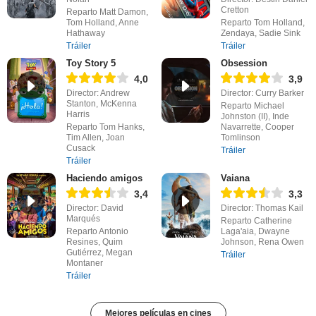
Cretton
Reparto Matt Damon,
Tom Holland, Anne
Reparto Tom Holland,
Hathaway
Zendaya, Sadie Sink
Tráiler
Tráiler
Toy Story 5
Obsession
4,0
3,9
Director: Andrew
Director: Curry Barker
Stanton, McKenna
Reparto Michael
Harris
Johnston (II), Inde
Reparto Tom Hanks,
Navarrette, Cooper
Tim Allen, Joan
Tomlinson
Cusack
Tráiler
Tráiler
Haciendo amigos
Vaiana
3,4
3,3
Director: David
Director: Thomas Kail
Marqués
Reparto Catherine
Reparto Antonio
Laga'aia, Dwayne
Resines, Quim
Johnson, Rena Owen
Gutiérrez, Megan
Tráiler
Montaner
Tráiler
Mejores películas en cines