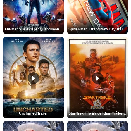
Ant-Man y la Avispa: Quantumanía Tráiler (2)
Spider-Man: Brand New Day Tráiler (3)
Uncharted Trailer
Star Trek II: la ira de Khan Tráiler VO