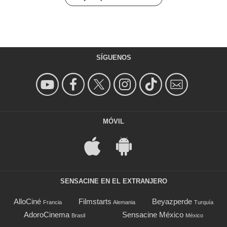
SÍGUENOS
MÓVIL
SENSACINE EN EL EXTRANJERO
AlloCiné
Filmstarts
Beyazperde
Francia
Alemania
Turquía
AdoroCinema
Sensacine México
Brasil
México