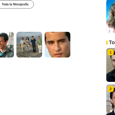
Toda la filmografía
To
1
2