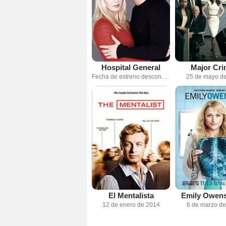
Hospital General
Major Cri
Fecha de estreno desconocida
25 de mayo d
El Mentalista
Emily Owens
12 de enero de 2014
6 de marzo d