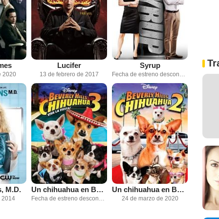
Tr
mes
Lucifer
Syrup
e 2020
13 de febrero de 2017
Fecha de estreno desconocida
, M.D.
Un chihuahua en Beverly Hills 3: ¡Viva La Fiesta!
Un chihuahua en Beverly Hills 2
e 2014
Fecha de estreno desconocida
24 de marzo de 2020