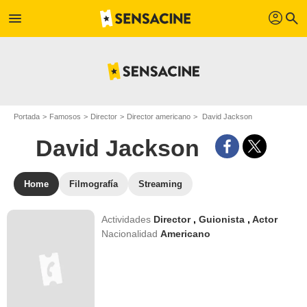
profil
menu
search
Portada
Famosos
Director
Director americano
David Jackson
David Jackson
Home
Filmografía
Streaming
Actividades
Director
,
Guionista
,
Actor
Nacionalidad
Americano