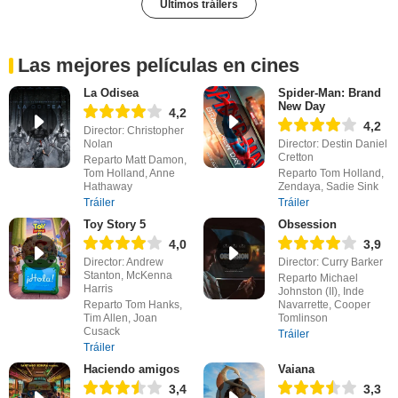
Últimos tráilers
Las mejores películas en cines
La Odisea
Spider-Man: Brand
New Day
4,2
4,2
Director: Christopher
Nolan
Director: Destin Daniel
Cretton
Reparto Matt Damon,
Tom Holland, Anne
Reparto Tom Holland,
Hathaway
Zendaya, Sadie Sink
Tráiler
Tráiler
Toy Story 5
Obsession
4,0
3,9
Director: Andrew
Director: Curry Barker
Stanton, McKenna
Reparto Michael
Harris
Johnston (II), Inde
Reparto Tom Hanks,
Navarrette, Cooper
Tim Allen, Joan
Tomlinson
Cusack
Tráiler
Tráiler
Haciendo amigos
Vaiana
3,4
3,3