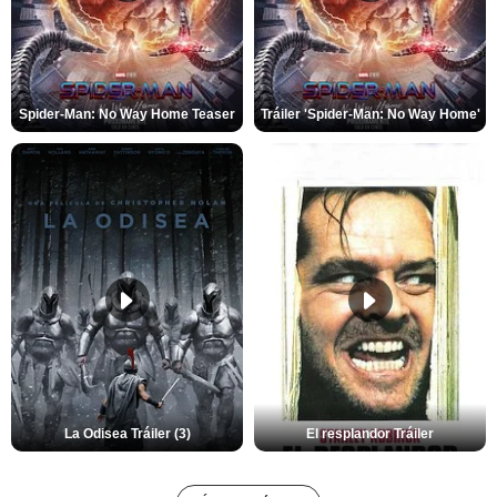
Spider-Man: No Way Home Teaser
Tráiler 'Spider-Man: No Way Home'
La Odisea Tráiler (3)
El resplandor Tráiler