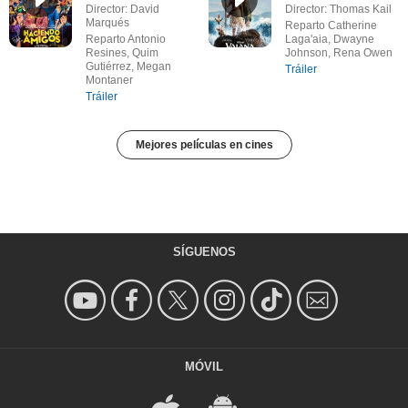
Director: David
Director: Thomas Kail
Marqués
Reparto Catherine
Reparto Antonio
Laga'aia, Dwayne
Resines, Quim
Johnson, Rena Owen
Gutiérrez, Megan
Tráiler
Montaner
Tráiler
Mejores películas en cines
SÍGUENOS
MÓVIL