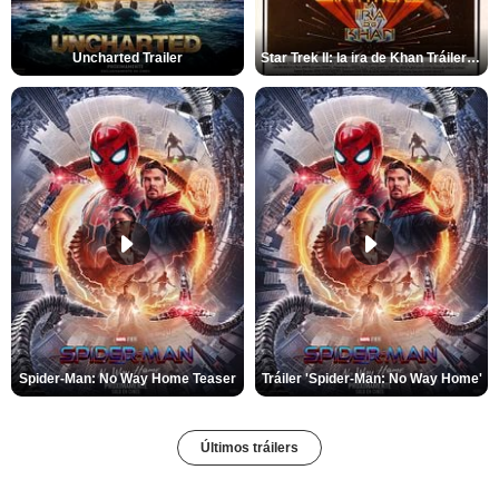
Uncharted Trailer
Star Trek II: la ira de Khan Tráiler VO
Spider-Man: No Way Home Teaser
Tráiler 'Spider-Man: No Way Home'
Últimos tráilers