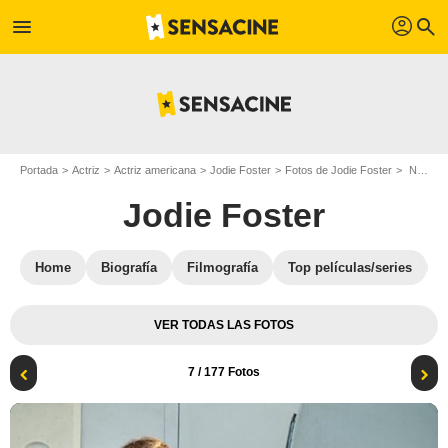
profil
menu
search
Portada
Actriz
Actriz americana
Jodie Foster
Fotos de Jodie Foster
Nyad : Foto Jodie Foster
Jodie Foster
Home
Biografía
Filmografía
Top películas/series
VER TODAS LAS FOTOS
7
/ 177 Fotos