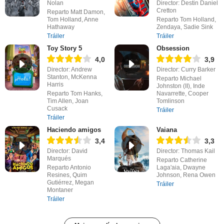
Nolan
Director: Destin Daniel
Cretton
Reparto Matt Damon,
Tom Holland, Anne
Reparto Tom Holland,
Hathaway
Zendaya, Sadie Sink
Tráiler
Tráiler
Toy Story 5
Obsession
4,0
3,9
Director: Andrew
Director: Curry Barker
Stanton, McKenna
Reparto Michael
Harris
Johnston (II), Inde
Reparto Tom Hanks,
Navarrette, Cooper
Tim Allen, Joan
Tomlinson
Cusack
Tráiler
Tráiler
Haciendo amigos
Vaiana
3,4
3,3
Director: David
Director: Thomas Kail
Marqués
Reparto Catherine
Reparto Antonio
Laga'aia, Dwayne
Resines, Quim
Johnson, Rena Owen
Gutiérrez, Megan
Tráiler
Montaner
Tráiler