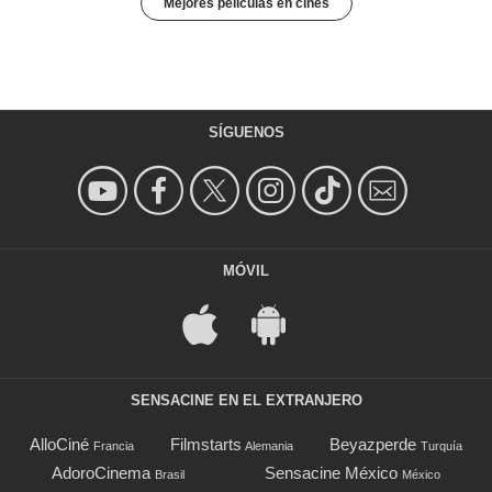
Mejores películas en cines
SÍGUENOS
MÓVIL
SENSACINE EN EL EXTRANJERO
AlloCiné
Filmstarts
Beyazperde
Francia
Alemania
Turquía
AdoroCinema
Sensacine México
Brasil
México