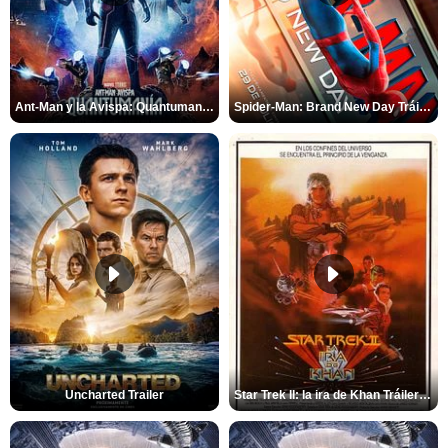
Ant-Man y la Avispa: Quantumanía Tráiler (2)
Spider-Man: Brand New Day Tráiler (3)
Uncharted Trailer
Star Trek II: la ira de Khan Tráiler VO