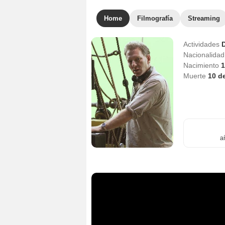
Home
Filmografía
Streaming
Actividades
D
Nacionalida
Nacimiento
1
Muerte
10 d
a