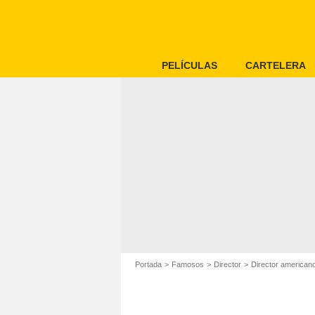
PELÍCULAS
CARTELERA
Portada
Famosos
Director
Director american