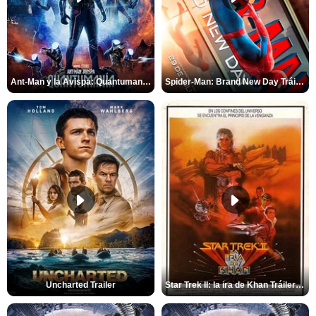
Ant-Man y la Avispa: Quantumanía Tráiler (2)
Spider-Man: Brand New Day Tráiler (3)
Uncharted Trailer
Star Trek II: la ira de Khan Tráiler VO