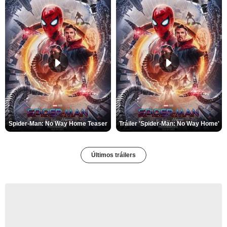
Spider-Man: No Way Home Teaser
Tráiler 'Spider-Man: No Way Home'
Últimos tráilers