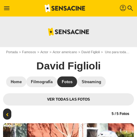
profil
menu
search
Portada
Famosos
Actor
Actor americano
David Figlioli
Uno para todas : Foto David Figlioli, Tim Allen
David Figlioli
Home
Filmografía
Fotos
Streaming
VER TODAS LAS FOTOS
5
/ 5 Fotos