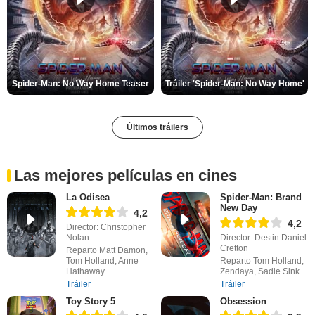
Spider-Man: No Way Home Teaser
Tráiler 'Spider-Man: No Way Home'
Últimos tráilers
Las mejores películas en cines
La Odisea
Spider-Man: Brand
New Day
4,2
4,2
Director: Christopher
Nolan
Director: Destin Daniel
Cretton
Reparto Matt Damon,
Tom Holland, Anne
Reparto Tom Holland,
Hathaway
Zendaya, Sadie Sink
Tráiler
Tráiler
Toy Story 5
Obsession