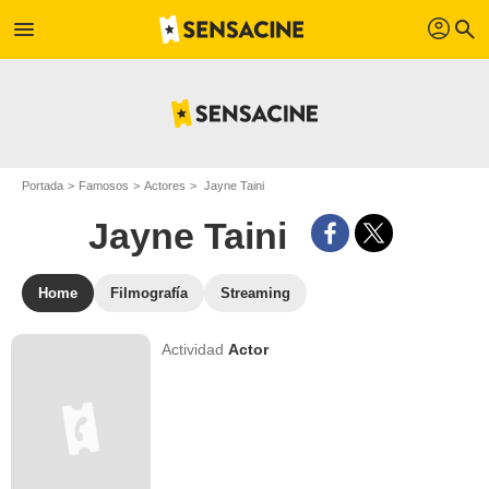
profil
menu
search
Portada
Famosos
Actores
Jayne Taini
Jayne Taini
Home
Filmografía
Streaming
Actividad
Actor