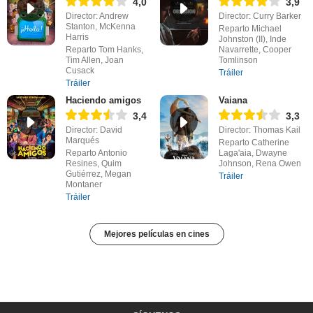
4,0
3,9
Director: Andrew
Director: Curry Barker
Stanton, McKenna
Reparto Michael
Harris
Johnston (II), Inde
Reparto Tom Hanks,
Navarrette, Cooper
Tim Allen, Joan
Tomlinson
Cusack
Tráiler
Tráiler
Haciendo amigos
Vaiana
3,4
3,3
Director: David
Director: Thomas Kail
Marqués
Reparto Catherine
Reparto Antonio
Laga'aia, Dwayne
Resines, Quim
Johnson, Rena Owen
Gutiérrez, Megan
Tráiler
Montaner
Tráiler
Mejores películas en cines