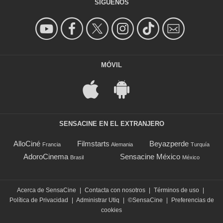
SÍGUENOS
MÓVIL
SENSACINE EN EL EXTRANJERO
AlloCiné
Filmstarts
Beyazperde
Francia
Alemania
Turquía
AdoroCinema
Sensacine México
Brasil
México
Acerca de SensaCine
|
Contacta con nosotros
|
Términos de uso
|
Política de Privacidad
|
Administrar Utiq
|
©SensaCine
|
Preferencias de
cookies