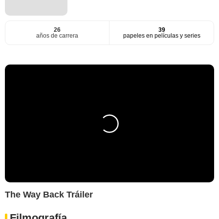
26
39
años de carrera
papeles en películas y series
The Way Back Tráiler
Filmografía