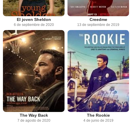
El joven Sheldon
Creedme
6 de septiembre de 2020
13 de septiembre de 2019
The Way Back
The Rookie
7 de agosto de 2020
4 de junio de 2019