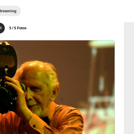
treaming
R
5
/ 5 Fotos