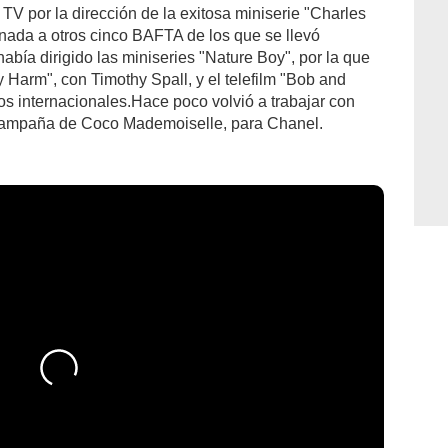
V por la dirección de la exitosa miniserie "Charles
nada a otros cinco BAFTA de los que se llevó
había dirigido las miniseries "Nature Boy", por la que
Harm", con Timothy Spall, y el telefilm "Bob and
s internacionales.Hace poco volvió a trabajar con
 campaña de Coco Mademoiselle, para Chanel.