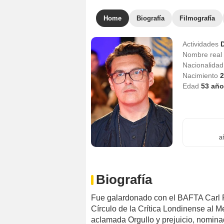
Home
Biografía
Filmografía
Actividades
D
Nombre real
Nacionalida
Nacimiento
2
Edad
53
año
a
Biografía
Fue galardonado con el BAFTA Carl F
Círculo de la Crítica Londinense al Me
aclamada Orgullo y prejuicio, nomina