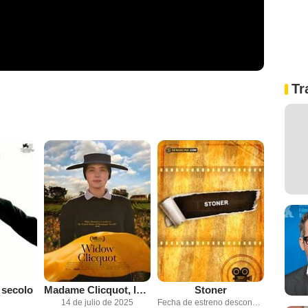
Tr
l secolo
Madame Clicquot, la gran dama del champagne
Stoner
14 de julio de 2025
Fecha de estreno desconocida