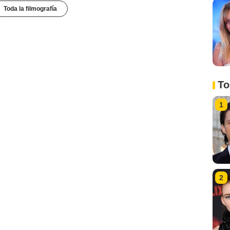
Toda la filmografía
To
1
2