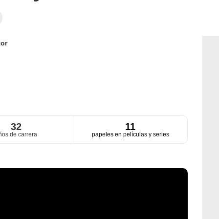
or
32
11
ños de carrera
papeles en películas y series