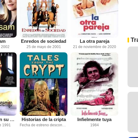
Tr
Sam
Enredos de sociedad
La otra pareja
e 2002
25 de mayo de 2001
21 de noviembre de 2020
Durmiendo con su enemigo
Historias de la cripta
Infielmente tuya
e 1991
Fecha de estreno desconocida
1984