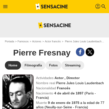
profil
menu
search
Portada
Famosos
Actores
Actor francés
Pierre Jules Louis Laudenbach - Apodo : Pierre Fresnay
Pierre Fresnay
Home
Filmografía
Fotos
Streaming
Actividades
Actor
,
Director
Nombre real
Pierre Jules Louis Laudenbach
Nacionalidad
Francés
Nacimiento
4 de abril de 1897
(París -
Francia)
Muerte
9 de enero de 1975
a la edad de 77
años (Neuilly-sur-Seine - Francia)