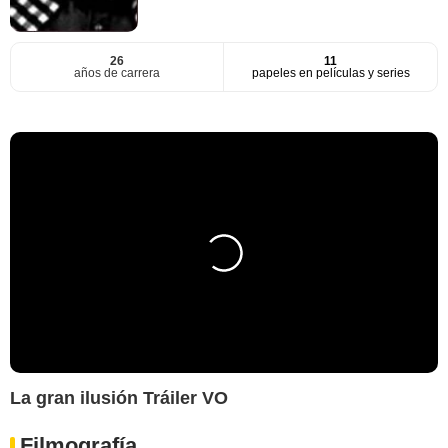
26
11
años de carrera
papeles en películas y series
La gran ilusión Tráiler VO
Filmografía