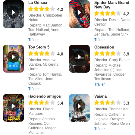
La Odisea
Spider-Man: Brand
New Day
4,2
4,2
Director: Christopher
Nolan
Director: Destin Daniel
Cretton
Reparto Matt Damon,
Tom Holland, Anne
Reparto Tom Holland,
Hathaway
Zendaya, Sadie Sink
Tráiler
Tráiler
Toy Story 5
Obsession
4,0
3,9
Director: Andrew
Director: Curry Barker
Stanton, McKenna
Reparto Michael
Harris
Johnston (II), Inde
Reparto Tom Hanks,
Navarrette, Cooper
Tim Allen, Joan
Tomlinson
Cusack
Tráiler
Tráiler
Haciendo amigos
Vaiana
3,4
3,3
Director: David
Director: Thomas Kail
Marqués
Reparto Catherine
Reparto Antonio
Laga'aia, Dwayne
Resines, Quim
Johnson, Rena Owen
Gutiérrez, Megan
Tráiler
Montaner