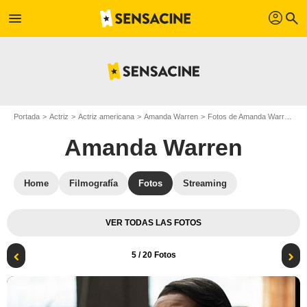
profil
menu
search
Portada
Actriz
Actriz americana
Amanda Warren
Fotos de Amanda Warren
E
Amanda Warren
Home
Filmografía
Fotos
Streaming
VER TODAS LAS FOTOS
5
/ 20 Fotos