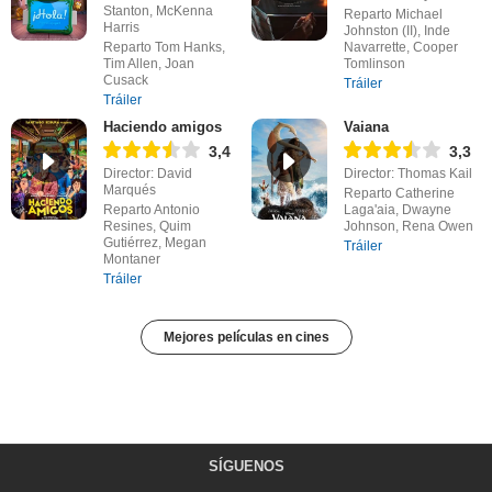
Stanton, McKenna
Reparto Michael
Harris
Johnston (II), Inde
Reparto Tom Hanks,
Navarrette, Cooper
Tim Allen, Joan
Tomlinson
Cusack
Tráiler
Tráiler
Haciendo amigos
Vaiana
3,4
3,3
Director: David
Director: Thomas Kail
Marqués
Reparto Catherine
Reparto Antonio
Laga'aia, Dwayne
Resines, Quim
Johnson, Rena Owen
Gutiérrez, Megan
Tráiler
Montaner
Tráiler
Mejores películas en cines
SÍGUENOS