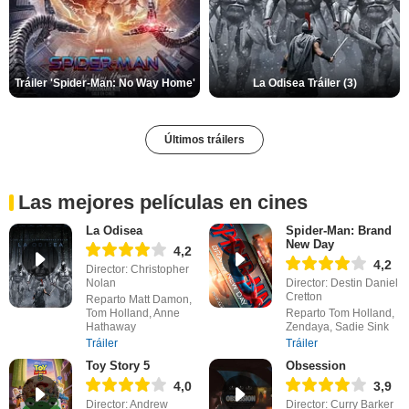
Tráiler 'Spider-Man: No Way Home'
La Odisea Tráiler (3)
Últimos tráilers
Las mejores películas en cines
La Odisea
Spider-Man: Brand
New Day
4,2
4,2
Director: Christopher
Nolan
Director: Destin Daniel
Cretton
Reparto Matt Damon,
Tom Holland, Anne
Reparto Tom Holland,
Hathaway
Zendaya, Sadie Sink
Tráiler
Tráiler
Toy Story 5
Obsession
4,0
3,9
Director: Andrew
Director: Curry Barker