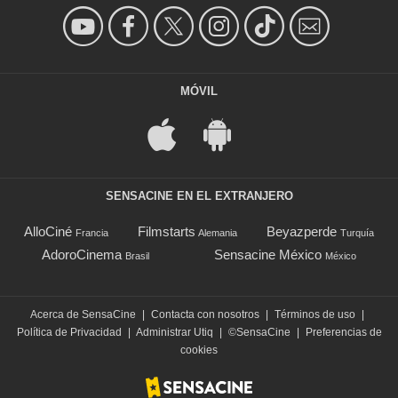
MÓVIL
SENSACINE EN EL EXTRANJERO
AlloCiné
Filmstarts
Beyazperde
Francia
Alemania
Turquía
AdoroCinema
Sensacine México
Brasil
México
Acerca de SensaCine
|
Contacta con nosotros
|
Términos de uso
|
Política de Privacidad
|
Administrar Utiq
|
©SensaCine
|
Preferencias de
cookies