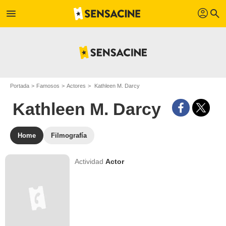
profil
menu
search
Portada
Famosos
Actores
Kathleen M. Darcy
Kathleen M. Darcy
Home
Filmografía
Actividad
Actor