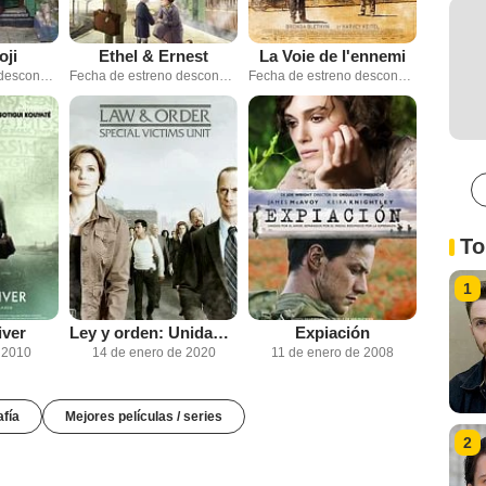
oji
Ethel & Ernest
La Voie de l'ennemi
Fecha de estreno desconocida
Fecha de estreno desconocida
Fecha de estreno desconocida
To
1
iver
Ley y orden: Unidad de víctimas especiales
Expiación
e 2010
14 de enero de 2020
11 de enero de 2008
afía
Mejores películas / series
2