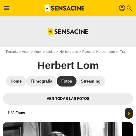
profil
menu
search
Portada
Actor
Actor británico
Herbert Lom
Fotos de Herbert Lom
Tras la pista de la Pantera Rosa : Foto Herbert Lom, Blake Edwards
Herbert Lom
Home
Filmografía
Fotos
Streaming
VER TODAS LAS FOTOS
1
/ 8 Fotos