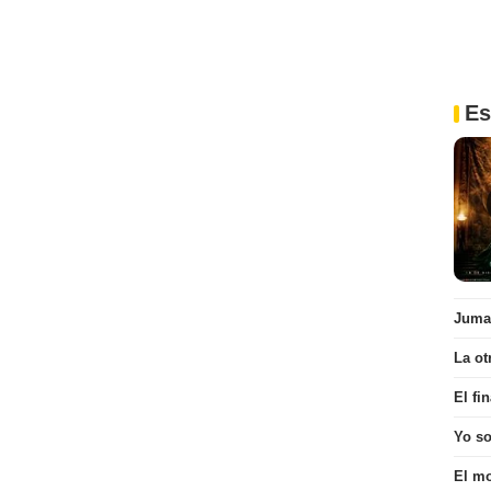
Es
Juman
La ot
El fi
Yo s
El mo