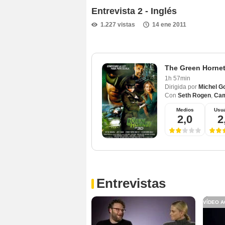
Entrevista 2 - Inglés
1.227 vistas
14 ene 2011
The Green Horne
1h 57min
Dirigida por
Michel G
Con
Seth Rogen
,
Cam
Medios
Usua
2,0
2
Entrevistas
VÍDEO A