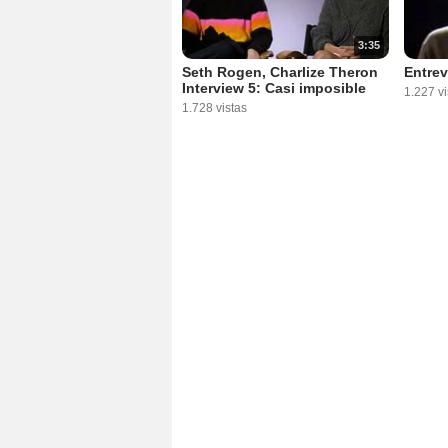
3:35
Seth Rogen, Charlize Theron
Entrev
Interview 5: Casi imposible
1.227 vi
1.728 vistas