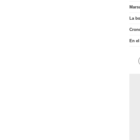
Mars
La bo
Cron
En el