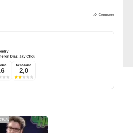
Comparte
t
ondry
eron Diaz
,
Jay Chou
rios
Sensacine
,6
2,0
CTUAL