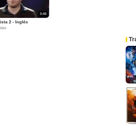
3:40
ista 2 - Inglés
stas
Tr