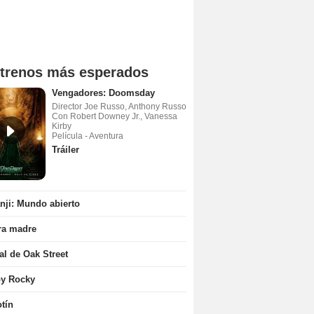
trenos más esperados
Vengadores: Doomsday
Director Joe Russo, Anthony Russo
Con Robert Downey Jr., Vanessa
Kirby
Película - Aventura
Tráiler
ji: Mundo abierto
ra madre
nal de Oak Street
oy Rocky
tín