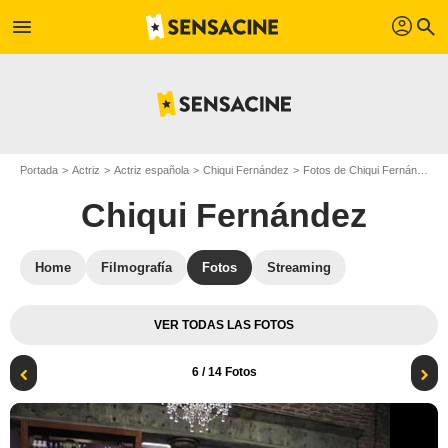
profil
menu
search
Portada
Actriz
Actriz española
Chiqui Fernández
Fotos de Chiqui Fernández
Chiqui Fernández
Home
Filmografía
Fotos
Streaming
VER TODAS LAS FOTOS
6
/ 14 Fotos