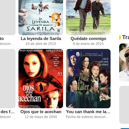
Tr
to
La leyenda de Sarila
Quédate conmigo
Fecha de estreno desconocida
24 de abril de 2015
9 de enero de 2015
La Turbulence des fluides
Ojos que te acechan
You can thank me later
Fecha de estreno desconocida
12 de mayo de 2000
Fecha de estreno desconocida