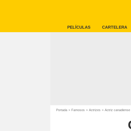
PELÍCULAS
CARTELERA
Portada
Famosos
Actrizes
Actriz canadiense