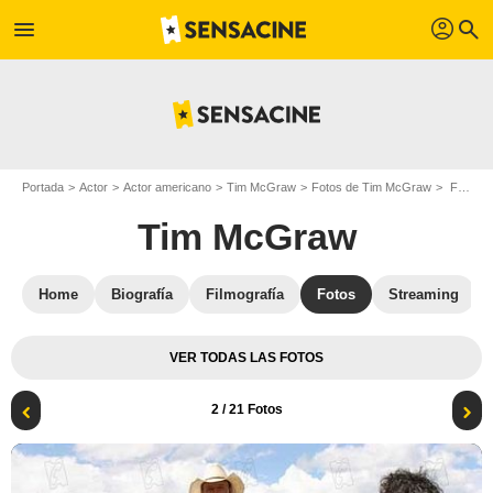
profil
menu
search
Portada
Actor
Actor americano
Tim McGraw
Fotos de Tim McGraw
Flicka : Foto Tim McGraw, Alison Lohman, Michael Mayer
Tim McGraw
Home
Biografía
Filmografía
Fotos
Streaming
VER TODAS LAS FOTOS
2
/ 21 Fotos