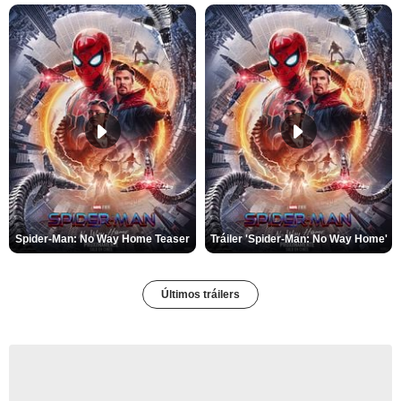
Spider-Man: No Way Home Teaser
Tráiler 'Spider-Man: No Way Home'
Últimos tráilers