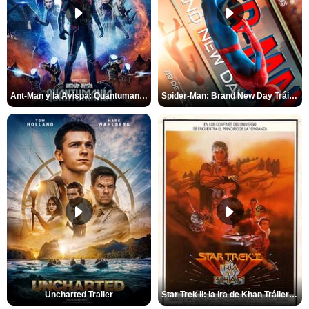
Ant-Man y la Avispa: Quantumanía Tráiler (2)
Spider-Man: Brand New Day Tráiler (3)
Uncharted Trailer
Star Trek II: la ira de Khan Tráiler VO