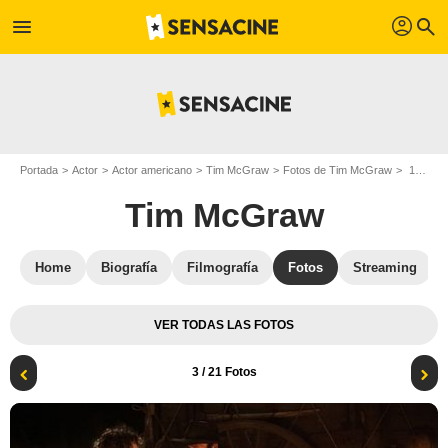
profil
menu
search
Portada
Actor
Actor americano
Tim McGraw
Fotos de Tim McGraw
1883 : Foto Tim McGraw, Faith Hill
Tim McGraw
Home
Biografía
Filmografía
Fotos
Streaming
VER TODAS LAS FOTOS
3
/ 21 Fotos