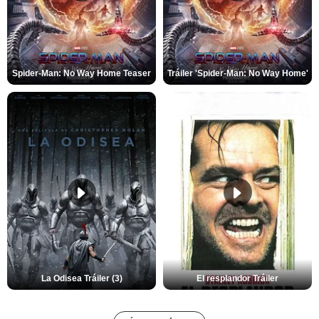
Spider-Man: No Way Home Teaser
Tráiler 'Spider-Man: No Way Home'
La Odisea Tráiler (3)
El resplandor Tráiler