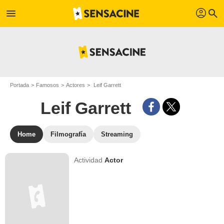
profil
menu
search
Portada
Famosos
Actores
Leif Garrett
Leif Garrett
Home
Filmografía
Streaming
Actividad
Actor