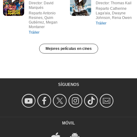
Director: David
Director: Thomas Kail
Marqués
Reparto Catherine
Reparto Antonio
Laga'aia, Dwayne
Resines, Quim
Johnson, Rena Owen
Gutiérrez, Megan
Tráiler
Montaner
Tráiler
Mejores películas en cines
SÍGUENOS
MÓVIL