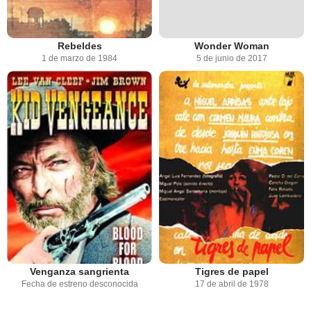
Rebeldes
Wonder Woman
1 de marzo de 1984
5 de junio de 2017
Venganza sangrienta
Tigres de papel
Fecha de estreno desconocida
17 de abril de 1978