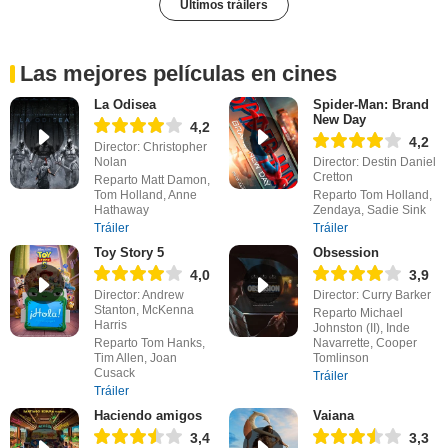
Últimos tráilers
Las mejores películas en cines
La Odisea
Spider-Man: Brand
New Day
4,2
4,2
Director: Christopher
Nolan
Director: Destin Daniel
Cretton
Reparto Matt Damon,
Tom Holland, Anne
Reparto Tom Holland,
Hathaway
Zendaya, Sadie Sink
Tráiler
Tráiler
Toy Story 5
Obsession
4,0
3,9
Director: Andrew
Director: Curry Barker
Stanton, McKenna
Reparto Michael
Harris
Johnston (II), Inde
Reparto Tom Hanks,
Navarrette, Cooper
Tim Allen, Joan
Tomlinson
Cusack
Tráiler
Tráiler
Haciendo amigos
Vaiana
3,4
3,3