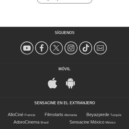
SÍGUENOS
MÓVIL
SENSACINE EN EL EXTRANJERO
AlloCiné
Filmstarts
Beyazperde
Francia
Alemania
Turquía
AdoroCinema
Sensacine México
Brasil
México