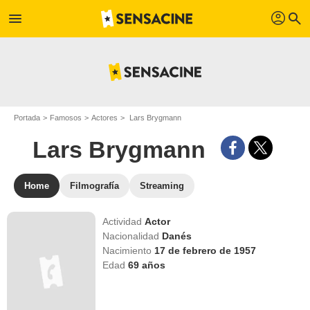
profil
menu
search
Portada
Famosos
Actores
Lars Brygmann
Lars Brygmann
Home
Filmografía
Streaming
Actividad
Actor
Nacionalidad
Danés
Nacimiento
17 de febrero de 1957
Edad
69
años