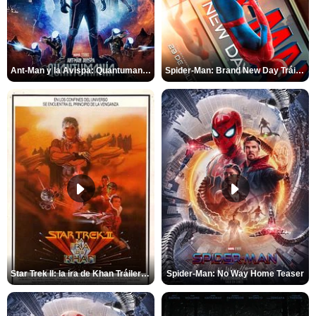
Ant-Man y la Avispa: Quantumanía Tráiler (2)
Spider-Man: Brand New Day Tráiler (3)
Star Trek II: la ira de Khan Tráiler VO
Spider-Man: No Way Home Teaser