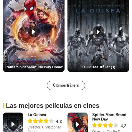
Tráiler 'Spider-Man: No Way Home'
La Odisea Tráiler (3)
Últimos tráilers
Las mejores películas en cines
La Odisea
Spider-Man: Brand
New Day
4,2
4,2
Director: Christopher
Nolan
Director: Destin Daniel