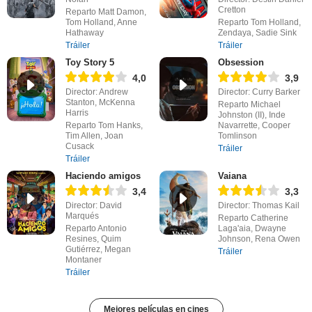
Cretton
Reparto Matt Damon,
Tom Holland, Anne
Reparto Tom Holland,
Hathaway
Zendaya, Sadie Sink
Tráiler
Tráiler
Toy Story 5
Obsession
4,0
3,9
Director: Andrew
Director: Curry Barker
Stanton, McKenna
Reparto Michael
Harris
Johnston (II), Inde
Reparto Tom Hanks,
Navarrette, Cooper
Tim Allen, Joan
Tomlinson
Cusack
Tráiler
Tráiler
Haciendo amigos
Vaiana
3,4
3,3
Director: David
Director: Thomas Kail
Marqués
Reparto Catherine
Reparto Antonio
Laga'aia, Dwayne
Resines, Quim
Johnson, Rena Owen
Gutiérrez, Megan
Tráiler
Montaner
Tráiler
Mejores películas en cines