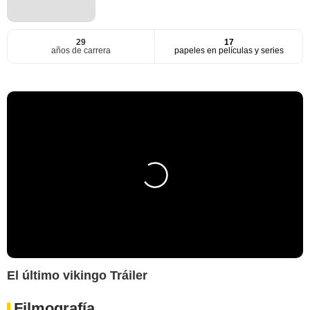
29
17
años de carrera
papeles en películas y series
El último vikingo Tráiler
Filmografía