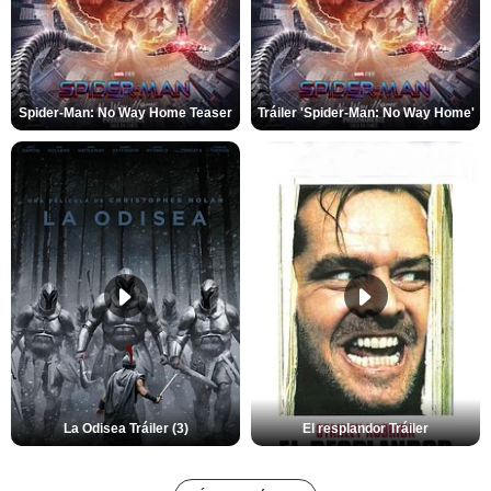
Spider-Man: No Way Home Teaser
Tráiler 'Spider-Man: No Way Home'
La Odisea Tráiler (3)
El resplandor Tráiler