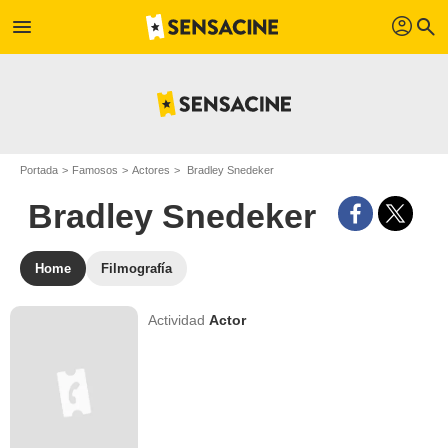
profil
menu
search
Portada
Famosos
Actores
Bradley Snedeker
Bradley Snedeker
Home
Filmografía
Actividad
Actor