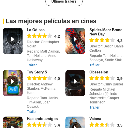
Últimos tráilers
Las mejores películas en cines
La Odisea
Spider-Man: Brand
New Day
4,2
4,2
Director: Christopher
Nolan
Director: Destin Daniel
Cretton
Reparto Matt Damon,
Tom Holland, Anne
Reparto Tom Holland,
Hathaway
Zendaya, Sadie Sink
Tráiler
Tráiler
Toy Story 5
Obsession
4,0
3,9
Director: Andrew
Director: Curry Barker
Stanton, McKenna
Reparto Michael
Harris
Johnston (II), Inde
Reparto Tom Hanks,
Navarrette, Cooper
Tim Allen, Joan
Tomlinson
Cusack
Tráiler
Tráiler
Haciendo amigos
Vaiana
3,4
3,3