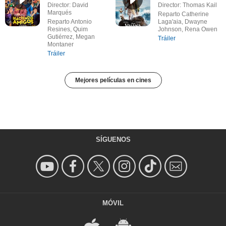
Director: David
Director: Thomas Kail
Marqués
Reparto Catherine
Reparto Antonio
Laga'aia, Dwayne
Resines, Quim
Johnson, Rena Owen
Gutiérrez, Megan
Tráiler
Montaner
Tráiler
Mejores películas en cines
SÍGUENOS
MÓVIL