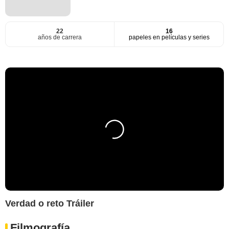
22
16
años de carrera
papeles en películas y series
Verdad o reto Tráiler
Filmografía