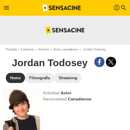
profil
menu
search
Portada
Famosos
Actores
Actor canadiense
Jordan Todosey
Jordan Todosey
Home
Filmografía
Streaming
Actividad
Actor
Nacionalidad
Canadiense