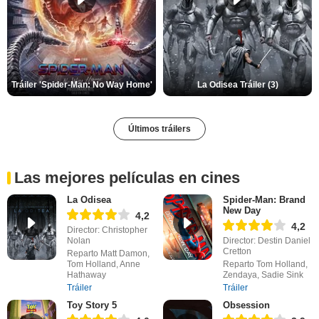
Tráiler 'Spider-Man: No Way Home'
La Odisea Tráiler (3)
Últimos tráilers
Las mejores películas en cines
La Odisea
Spider-Man: Brand
New Day
4,2
4,2
Director: Christopher
Nolan
Director: Destin Daniel
Cretton
Reparto Matt Damon,
Tom Holland, Anne
Reparto Tom Holland,
Hathaway
Zendaya, Sadie Sink
Tráiler
Tráiler
Toy Story 5
Obsession