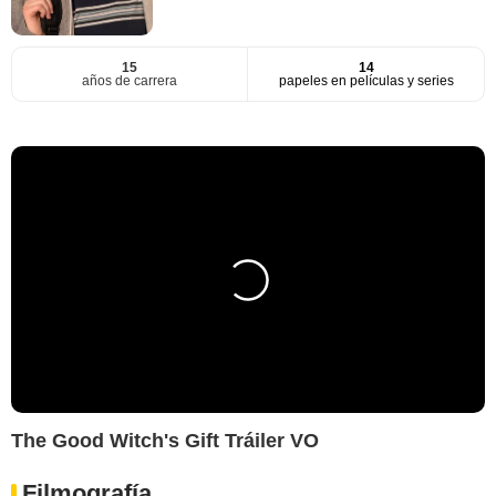
15
14
años de carrera
papeles en películas y series
The Good Witch's Gift Tráiler VO
Filmografía