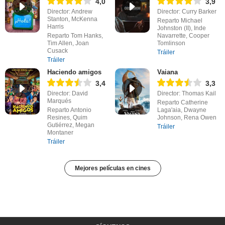
4,0
3,9
Director: Andrew
Director: Curry Barker
Stanton, McKenna
Reparto Michael
Harris
Johnston (II), Inde
Reparto Tom Hanks,
Navarrette, Cooper
Tim Allen, Joan
Tomlinson
Cusack
Tráiler
Tráiler
Haciendo amigos
Vaiana
3,4
3,3
Director: David
Director: Thomas Kail
Marqués
Reparto Catherine
Reparto Antonio
Laga'aia, Dwayne
Resines, Quim
Johnson, Rena Owen
Gutiérrez, Megan
Tráiler
Montaner
Tráiler
Mejores películas en cines