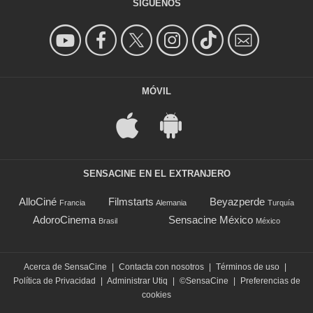
SÍGUENOS
MÓVIL
SENSACINE EN EL EXTRANJERO
AlloCiné
Filmstarts
Beyazperde
Francia
Alemania
Turquía
AdoroCinema
Sensacine México
Brasil
México
Acerca de SensaCine
|
Contacta con nosotros
|
Términos de uso
|
Política de Privacidad
|
Administrar Utiq
|
©SensaCine
|
Preferencias de
cookies