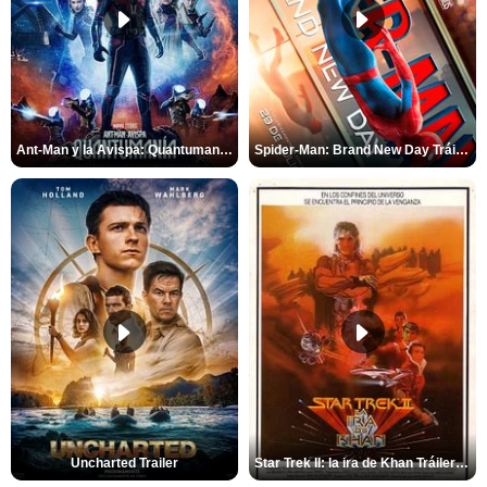
Ant-Man y la Avispa: Quantumanía Tráiler (2)
Spider-Man: Brand New Day Tráiler (3)
Uncharted Trailer
Star Trek II: la ira de Khan Tráiler VO