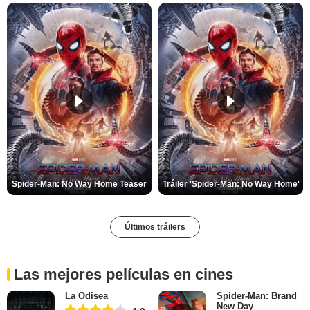
Spider-Man: No Way Home Teaser
Tráiler 'Spider-Man: No Way Home'
Últimos tráilers
Las mejores películas en cines
La Odisea
Spider-Man: Brand
New Day