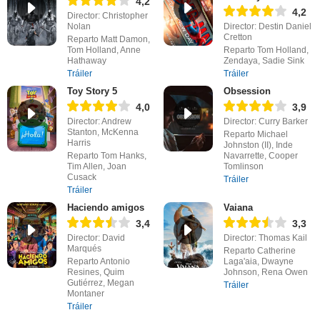
4,2
4,2
Director: Christopher
Nolan
Director: Destin Daniel
Cretton
Reparto Matt Damon,
Tom Holland, Anne
Reparto Tom Holland,
Hathaway
Zendaya, Sadie Sink
Tráiler
Tráiler
Toy Story 5
Obsession
4,0
3,9
Director: Andrew
Director: Curry Barker
Stanton, McKenna
Reparto Michael
Harris
Johnston (II), Inde
Reparto Tom Hanks,
Navarrette, Cooper
Tim Allen, Joan
Tomlinson
Cusack
Tráiler
Tráiler
Haciendo amigos
Vaiana
3,4
3,3
Director: David
Director: Thomas Kail
Marqués
Reparto Catherine
Reparto Antonio
Laga'aia, Dwayne
Resines, Quim
Johnson, Rena Owen
Gutiérrez, Megan
Tráiler
Montaner
Tráiler