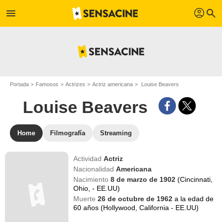
profil
menu
search
Portada
Famosos
Actrizes
Actriz americana
Louise Beavers
Louise Beavers
Home
Filmografía
Streaming
Actividad
Actriz
Nacionalidad
Americana
Nacimiento
8 de marzo de 1902
(Cincinnati,
Ohio, - EE.UU)
Muerte
26 de octubre de 1962
a la edad de
60 años (Hollywood, California - EE.UU)