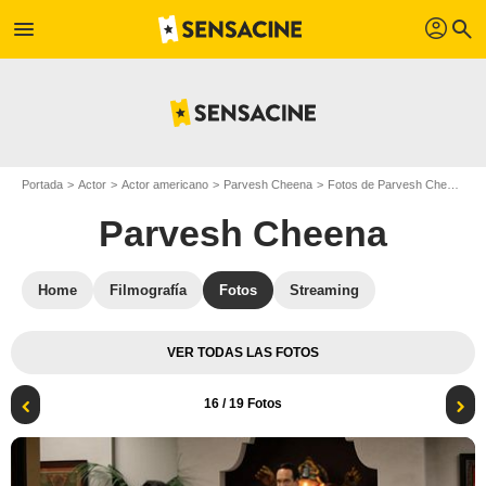
profil
menu
search
Portada
Actor
Actor americano
Parvesh Cheena
Fotos de Parvesh Cheena
Parvesh Cheena
Home
Filmografía
Fotos
Streaming
VER TODAS LAS FOTOS
16
/ 19 Fotos