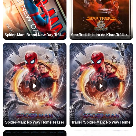
Spider-Man: Brand New Day Tráiler (3)
Star Trek II: la ira de Khan Tráiler VO
Spider-Man: No Way Home Teaser
Tráiler 'Spider-Man: No Way Home'