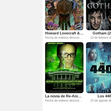
Howard Lovecraft & the Frozen Kingdom
Gotham (2
Fecha de estreno desconocida
10 de febrero 
La novia de Re-Animator
Los 440
Fecha de estreno desconocida
25 de agosto 