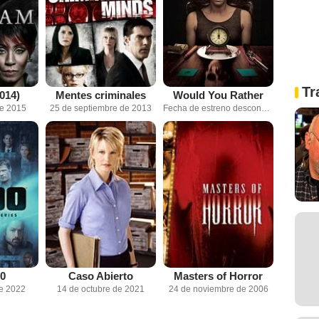
Tr
014)
Mentes criminales
Would You Rather
de 2015
25 de septiembre de 2013
Fecha de estreno desconocida
Masters of Horror
0
Caso Abierto
24 de noviembre de 2006
de 2022
14 de octubre de 2021