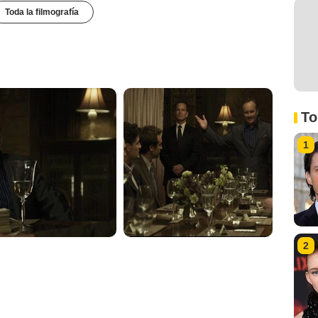
Toda la filmografía
To
1
2