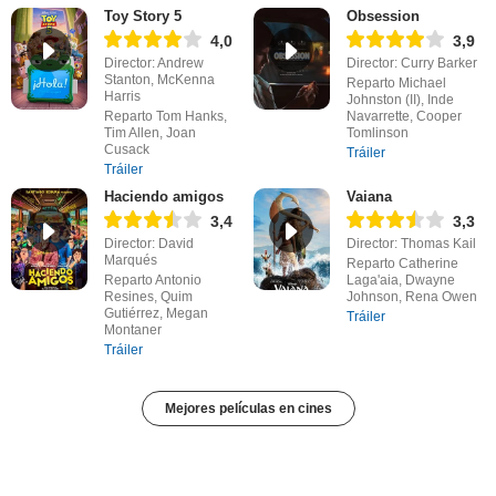
Toy Story 5
Obsession
4,0
3,9
Director: Andrew
Director: Curry Barker
Stanton, McKenna
Reparto Michael
Harris
Johnston (II), Inde
Reparto Tom Hanks,
Navarrette, Cooper
Tim Allen, Joan
Tomlinson
Cusack
Tráiler
Tráiler
Haciendo amigos
Vaiana
3,4
3,3
Director: David
Director: Thomas Kail
Marqués
Reparto Catherine
Reparto Antonio
Laga'aia, Dwayne
Resines, Quim
Johnson, Rena Owen
Gutiérrez, Megan
Tráiler
Montaner
Tráiler
Mejores películas en cines