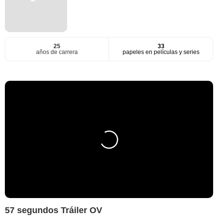
25
33
años de carrera
papeles en películas y series
57 segundos Tráiler OV