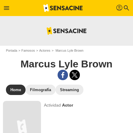
profil
menu
search
Portada
Famosos
Actores
Marcus Lyle Brown
Marcus Lyle Brown
Home
Filmografía
Streaming
Actividad
Actor