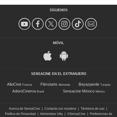
SÍGUENOS
MÓVIL
SENSACINE EN EL EXTRANJERO
AlloCiné
Filmstarts
Beyazperde
Francia
Alemania
Turquía
AdoroCinema
Sensacine México
Brasil
México
Acerca de SensaCine
|
Contacta con nosotros
|
Términos de uso
|
Política de Privacidad
|
Administrar Utiq
|
©SensaCine
|
Preferencias de