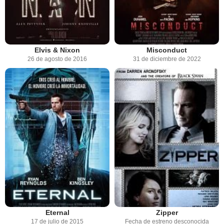
Elvis & Nixon
Misconduct
26 de agosto de 2016
31 de diciembre de 2022
Eternal
Zipper
17 de julio de 2015
Fecha de estreno desconocida