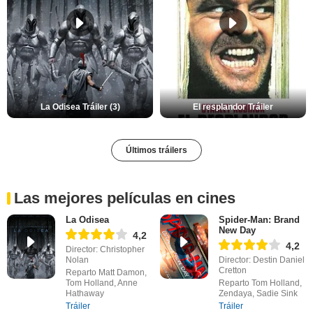
La Odisea Tráiler (3)
El resplandor Tráiler
Últimos tráilers
Las mejores películas en cines
La Odisea
Spider-Man: Brand
New Day
4,2
4,2
Director: Christopher
Nolan
Director: Destin Daniel
Cretton
Reparto Matt Damon,
Tom Holland, Anne
Reparto Tom Holland,
Hathaway
Zendaya, Sadie Sink
Tráiler
Tráiler