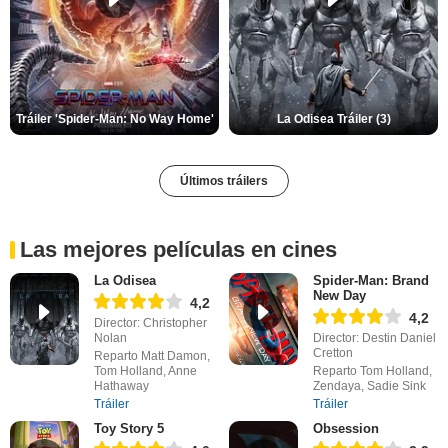
Tráiler 'Spider-Man: No Way Home'
La Odisea Tráiler (3)
Últimos tráilers
Las mejores películas en cines
La Odisea
Spider-Man: Brand
New Day
4,2
4,2
Director: Christopher
Nolan
Director: Destin Daniel
Cretton
Reparto Matt Damon,
Tom Holland, Anne
Reparto Tom Holland,
Hathaway
Zendaya, Sadie Sink
Tráiler
Tráiler
Toy Story 5
Obsession