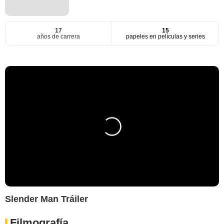
17
15
años de carrera
papeles en películas y series
Slender Man Tráiler
Filmografía