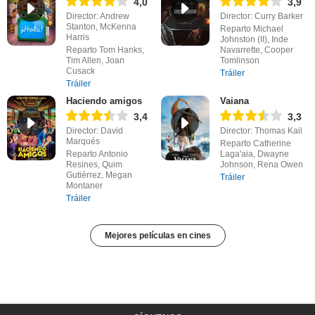
4,0
3,9
Director: Andrew
Director: Curry Barker
Stanton, McKenna
Reparto Michael
Harris
Johnston (II), Inde
Reparto Tom Hanks,
Navarrette, Cooper
Tim Allen, Joan
Tomlinson
Cusack
Tráiler
Tráiler
Haciendo amigos
Vaiana
3,4
3,3
Director: David
Director: Thomas Kail
Marqués
Reparto Catherine
Reparto Antonio
Laga'aia, Dwayne
Resines, Quim
Johnson, Rena Owen
Gutiérrez, Megan
Tráiler
Montaner
Tráiler
Mejores películas en cines