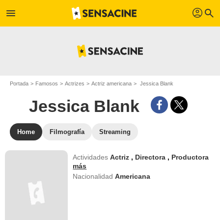
profil
menu
search
Portada
Famosos
Actrizes
Actriz americana
Jessica Blank
Jessica Blank
Home
Filmografía
Streaming
Actividades
Actriz
,
Directora
,
Productora
más
Nacionalidad
Americana