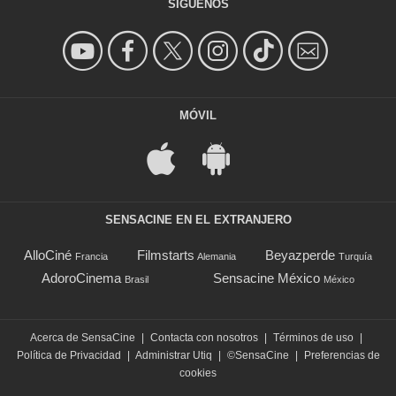
SÍGUENOS
MÓVIL
SENSACINE EN EL EXTRANJERO
AlloCiné
Filmstarts
Beyazperde
Francia
Alemania
Turquía
AdoroCinema
Sensacine México
Brasil
México
Acerca de SensaCine
|
Contacta con nosotros
|
Términos de uso
|
Política de Privacidad
|
Administrar Utiq
|
©SensaCine
|
Preferencias de
cookies