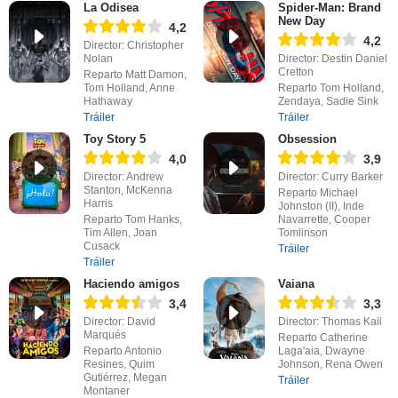
La Odisea
Spider-Man: Brand
New Day
4,2
4,2
Director: Christopher
Nolan
Director: Destin Daniel
Cretton
Reparto Matt Damon,
Tom Holland, Anne
Reparto Tom Holland,
Hathaway
Zendaya, Sadie Sink
Tráiler
Tráiler
Toy Story 5
Obsession
4,0
3,9
Director: Andrew
Director: Curry Barker
Stanton, McKenna
Reparto Michael
Harris
Johnston (II), Inde
Reparto Tom Hanks,
Navarrette, Cooper
Tim Allen, Joan
Tomlinson
Cusack
Tráiler
Tráiler
Haciendo amigos
Vaiana
3,4
3,3
Director: David
Director: Thomas Kail
Marqués
Reparto Catherine
Reparto Antonio
Laga'aia, Dwayne
Resines, Quim
Johnson, Rena Owen
Gutiérrez, Megan
Tráiler
Montaner