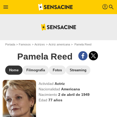
profil
menu
search
Portada
Famosos
Actrizes
Actriz americana
Pamela Reed
Pamela Reed
Home
Filmografía
Fotos
Streaming
Actividad
Actriz
Nacionalidad
Americana
Nacimiento
2 de abril de 1949
Edad
77
años