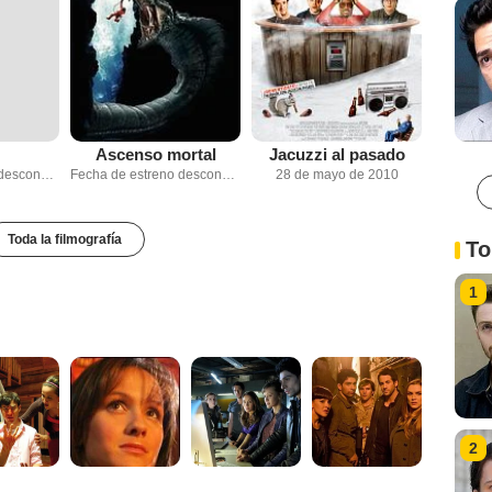
Ascenso mortal
Jacuzzi al pasado
Fecha de estreno desconocida
Fecha de estreno desconocida
28 de mayo de 2010
Toda la filmografía
To
1
2