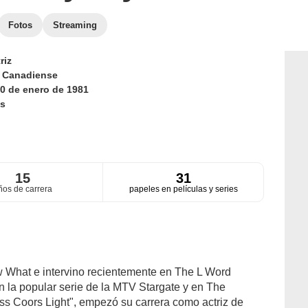
Fotos
Streaming
riz
d
Canadiense
0 de enero de 1981
s
15
31
ños de carrera
papeles en películas y series
w What e intervino recientemente en The L Word
en la popular serie de la MTV Stargate y en The
ss Coors Light", empezó su carrera como actriz de