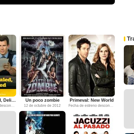
Tr
Signed, Sealed, Delivered
Un poco zombie
Primeval: New World
Fecha de estreno desconocida
12 de octubre de 2012
Fecha de estreno desconocida