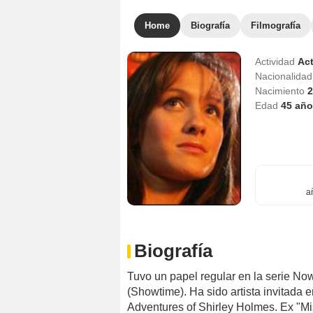
Home
Biografía
Filmografía
Actividad
Act
Nacionalida
Nacimiento
2
Edad
45
año
a
Biografía
Tuvo un papel regular en la serie No
(Showtime). Ha sido artista invitada 
Adventures of Shirley Holmes. Ex "Mi