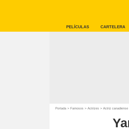
PELÍCULAS
CARTELERA
Portada
Famosos
Actrizes
Actriz canadiense
Ya