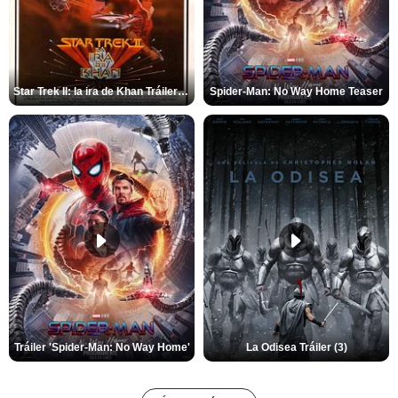
Star Trek II: la ira de Khan Tráiler VO
Spider-Man: No Way Home Teaser
Tráiler 'Spider-Man: No Way Home'
La Odisea Tráiler (3)