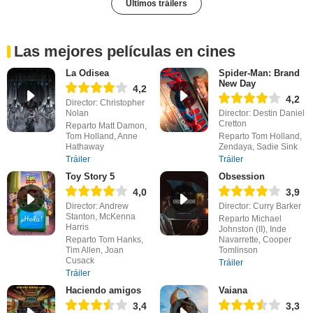
Últimos tráilers
Las mejores películas en cines
La Odisea
Spider-Man: Brand
New Day
4,2
4,2
Director: Christopher
Nolan
Director: Destin Daniel
Cretton
Reparto Matt Damon,
Tom Holland, Anne
Reparto Tom Holland,
Hathaway
Zendaya, Sadie Sink
Tráiler
Tráiler
Toy Story 5
Obsession
4,0
3,9
Director: Andrew
Director: Curry Barker
Stanton, McKenna
Reparto Michael
Harris
Johnston (II), Inde
Reparto Tom Hanks,
Navarrette, Cooper
Tim Allen, Joan
Tomlinson
Cusack
Tráiler
Tráiler
Haciendo amigos
Vaiana
3,4
3,3