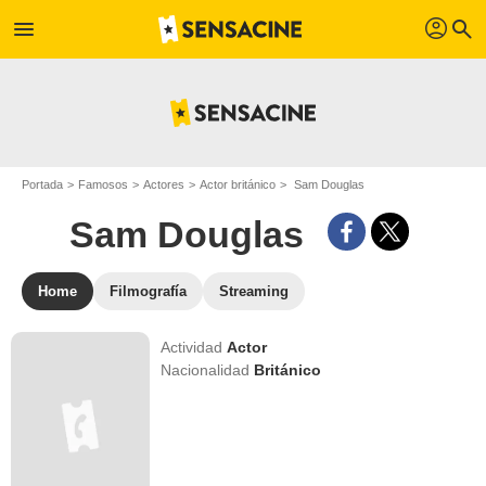
profil
menu
search
Portada
Famosos
Actores
Actor británico
Sam Douglas
Sam Douglas
Home
Filmografía
Streaming
Actividad
Actor
Nacionalidad
Británico