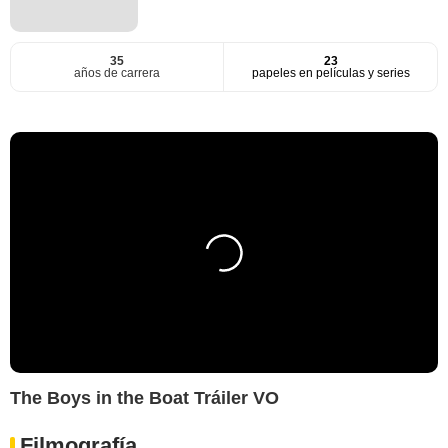
35
23
años de carrera
papeles en películas y series
The Boys in the Boat Tráiler VO
Filmografía