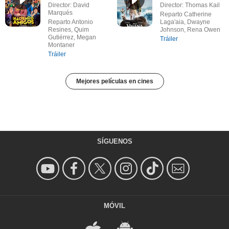
Director: David
Director: Thomas Kail
Marqués
Reparto Catherine
Reparto Antonio
Laga'aia, Dwayne
Resines, Quim
Johnson, Rena Owen
Gutiérrez, Megan
Tráiler
Montaner
Tráiler
Mejores películas en cines
SÍGUENOS
MÓVIL