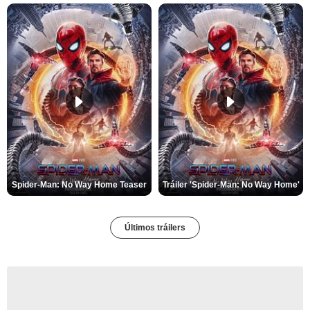
Spider-Man: No Way Home Teaser
Tráiler 'Spider-Man: No Way Home'
Últimos tráilers