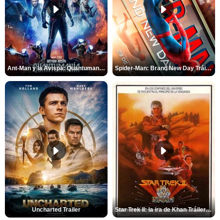
Ant-Man y la Avispa: Quantumanía Tráiler (2)
Spider-Man: Brand New Day Tráiler (3)
Uncharted Trailer
Star Trek II: la ira de Khan Tráiler VO