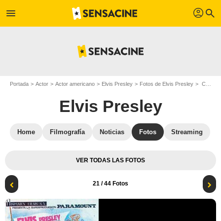
profil
menu
search
Portada
Actor
Actor americano
Elvis Presley
Fotos de Elvis Presley
Chicas! Chicas! Chicas! : Cartel Elvis Presley, Norman Taurog
Elvis Presley
Home
Filmografía
Noticias
Fotos
Streaming
VER TODAS LAS FOTOS
21
/ 44 Fotos