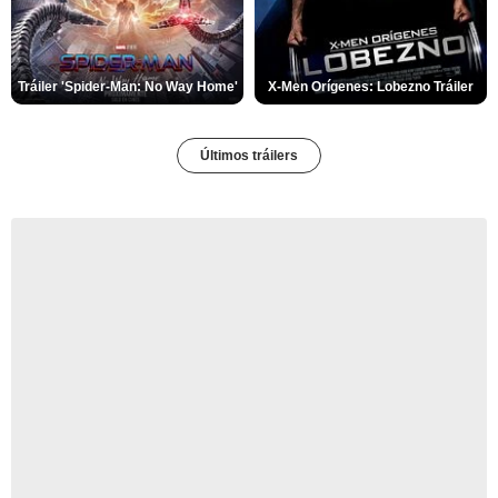
Tráiler 'Spider-Man: No Way Home'
X-Men Orígenes: Lobezno Tráiler
Últimos tráilers