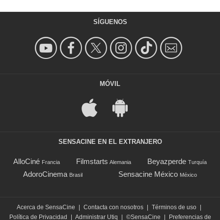
SÍGUENOS
MÓVIL
SENSACINE EN EL EXTRANJERO
AlloCiné
Filmstarts
Beyazperde
Francia
Alemania
Turquía
AdoroCinema
Sensacine México
Brasil
México
Acerca de SensaCine
|
Contacta con nosotros
|
Términos de uso
|
Política de Privacidad
|
Administrar Utiq
|
©SensaCine
|
Preferencias de