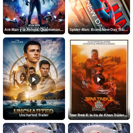
Ant-Man y la Avispa: Quantumanía Tráiler (2)
Spider-Man: Brand New Day Tráiler (3)
Uncharted Trailer
Star Trek II: la ira de Khan Tráiler VO