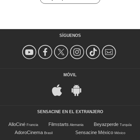
SÍGUENOS
MÓVIL
SENSACINE EN EL EXTRANJERO
AlloCiné
Filmstarts
Beyazperde
Francia
Alemania
Turquía
AdoroCinema
Sensacine México
Brasil
México