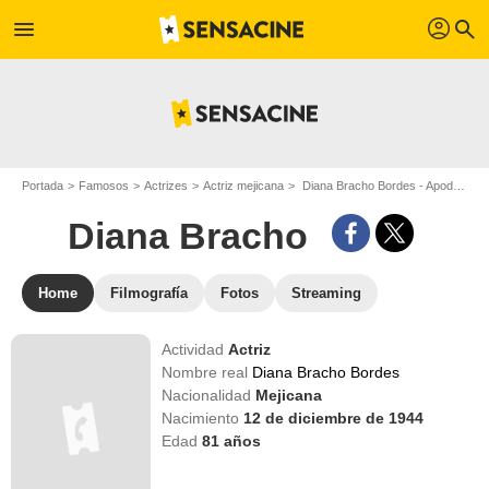
profil
menu
search
Portada
Famosos
Actrizes
Actriz mejicana
Diana Bracho Bordes - Apodo : Diana Bracho
Diana Bracho
Home
Filmografía
Fotos
Streaming
Actividad
Actriz
Nombre real
Diana Bracho Bordes
Nacionalidad
Mejicana
Nacimiento
12 de diciembre de 1944
Edad
81
años