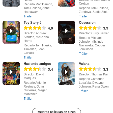
Cretton
Reparto Matt Damon,
Tom Holland, Anne
Reparto Tom Holland,
Hathaway
Zendaya, Sadie Sink
Tráiler
Tráiler
Toy Story 5
Obsession
4,0
3,9
Director: Andrew
Director: Curry Barker
Stanton, McKenna
Reparto Michael
Harris
Johnston (II), Inde
Reparto Tom Hanks,
Navarrette, Cooper
Tim Allen, Joan
Tomlinson
Cusack
Tráiler
Tráiler
Haciendo amigos
Vaiana
3,4
3,3
Director: David
Director: Thomas Kail
Marqués
Reparto Catherine
Reparto Antonio
Laga'aia, Dwayne
Resines, Quim
Johnson, Rena Owen
Gutiérrez, Megan
Tráiler
Montaner
Tráiler
Mejores películas en cines