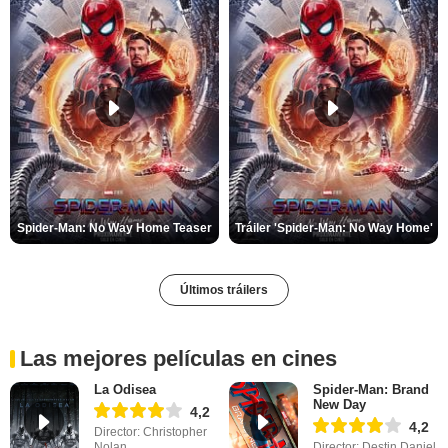
Spider-Man: No Way Home Teaser
Tráiler 'Spider-Man: No Way Home'
Últimos tráilers
Las mejores películas en cines
La Odisea
Spider-Man: Brand
New Day
4,2
4,2
Director: Christopher
Nolan
Director: Destin Daniel