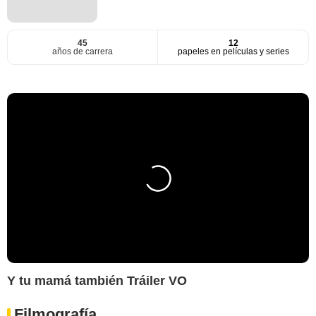
45
12
años de carrera
papeles en películas y series
Y tu mamá también Tráiler VO
Filmografía