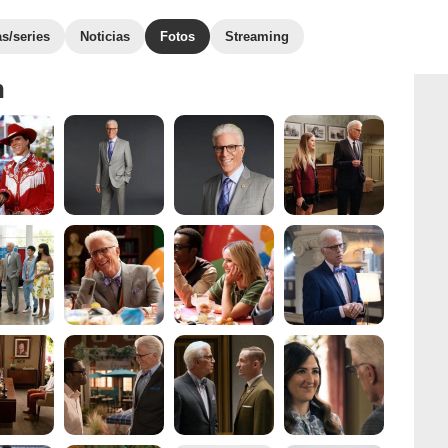
as/series
Noticias
Fotos
Streaming
n