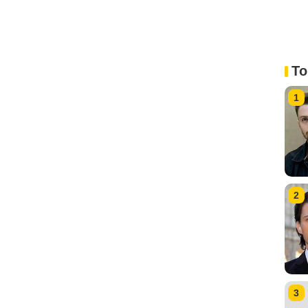
To
1
2
3