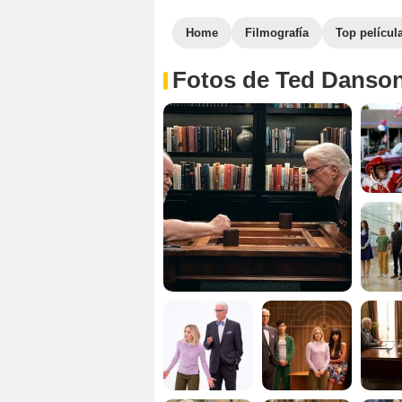
Home
Filmografía
Top películ
Fotos de Ted Danso