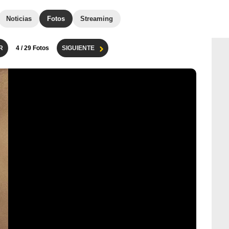
Noticias
Fotos
Streaming
R
4
/ 29 Fotos
SIGUIENTE