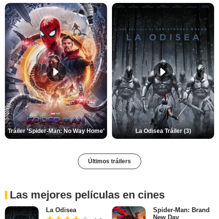
Tráiler 'Spider-Man: No Way Home'
La Odisea Tráiler (3)
Últimos tráilers
Las mejores películas en cines
La Odisea
Spider-Man: Brand
New Day