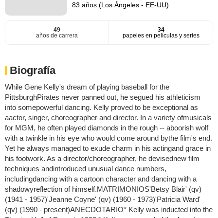
83 años (Los Ángeles - EE-UU)
49
34
años de carrera
papeles en películas y series
Biografía
While Gene Kelly's dream of playing baseball for the
PittsburghPirates never panned out, he segued his athleticism
into somepowerful dancing. Kelly proved to be exceptional as
aactor, singer, choreographer and director. In a variety ofmusicals
for MGM, he often played diamonds in the rough -- aboorish wolf
with a twinkle in his eye who would come around bythe film's end.
Yet he always managed to exude charm in his actingand grace in
his footwork. As a director/choreographer, he devisednew film
techniques andintroduced unusual dance numbers,
includingdancing with a cartoon character and dancing with a
shadowyreflection of himself.MATRIMONIOS'Betsy Blair' (qv)
(1941 - 1957)'Jeanne Coyne' (qv) (1960 - 1973)'Patricia Ward'
(qv) (1990 - present)ANECDOTARIO* Kelly was inducted into the