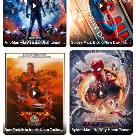
Ant-Man y la Avispa: Quantumanía Tráiler (2)
Spider-Man: Brand New Day Tráiler (3)
Star Trek II: la ira de Khan Tráiler VO
Spider-Man: No Way Home Teaser