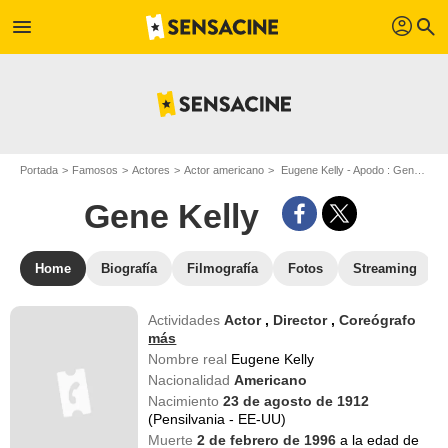
profil
menu
search
Portada
Famosos
Actores
Actor americano
Eugene Kelly - Apodo : Gene Kelly
Gene Kelly
Home
Biografía
Filmografía
Fotos
Streaming
Actividades
Actor
,
Director
,
Coreógrafo
más
Nombre real
Eugene Kelly
Nacionalidad
Americano
Nacimiento
23 de agosto de 1912
(Pensilvania - EE-UU)
Muerte
2 de febrero de 1996
a la edad de