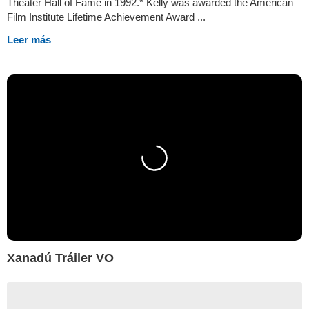
Theater Hall of Fame in 1992.* Kelly was awarded the American
Film Institute Lifetime Achievement Award ...
Leer más
Xanadú Tráiler VO