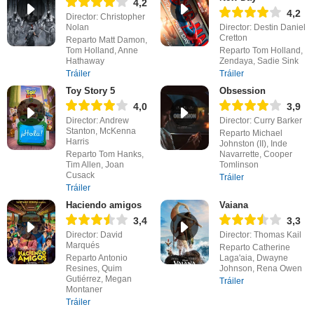
4,2
4,2
Director: Christopher
Nolan
Director: Destin Daniel
Cretton
Reparto Matt Damon,
Tom Holland, Anne
Reparto Tom Holland,
Hathaway
Zendaya, Sadie Sink
Tráiler
Tráiler
Toy Story 5
Obsession
4,0
3,9
Director: Andrew
Director: Curry Barker
Stanton, McKenna
Reparto Michael
Harris
Johnston (II), Inde
Reparto Tom Hanks,
Navarrette, Cooper
Tim Allen, Joan
Tomlinson
Cusack
Tráiler
Tráiler
Haciendo amigos
Vaiana
3,4
3,3
Director: David
Director: Thomas Kail
Marqués
Reparto Catherine
Reparto Antonio
Laga'aia, Dwayne
Resines, Quim
Johnson, Rena Owen
Gutiérrez, Megan
Tráiler
Montaner
Tráiler