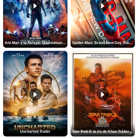
Ant-Man y la Avispa: Quantumanía Tráiler (2)
Spider-Man: Brand New Day Tráiler (3)
Uncharted Trailer
Star Trek II: la ira de Khan Tráiler VO