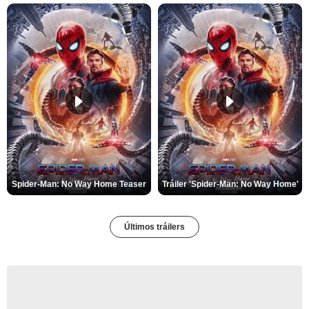
Spider-Man: No Way Home Teaser
Tráiler 'Spider-Man: No Way Home'
Últimos tráilers