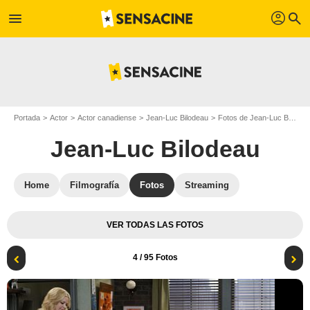
profil
menu
search
Portada
Actor
Actor canadiense
Jean-Luc Bilodeau
Fotos de Jean-Luc Bilodeau
Jean-Luc Bilodeau
Home
Filmografía
Fotos
Streaming
VER TODAS LAS FOTOS
4
/ 95 Fotos