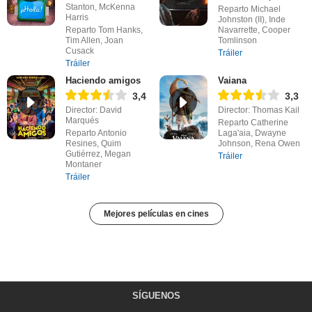
Stanton, McKenna
Reparto Michael
Harris
Johnston (II), Inde
Reparto Tom Hanks,
Navarrette, Cooper
Tim Allen, Joan
Tomlinson
Cusack
Tráiler
Tráiler
Haciendo amigos
Vaiana
3,4
3,3
Director: David
Director: Thomas Kail
Marqués
Reparto Catherine
Reparto Antonio
Laga'aia, Dwayne
Resines, Quim
Johnson, Rena Owen
Gutiérrez, Megan
Tráiler
Montaner
Tráiler
Mejores películas en cines
SÍGUENOS