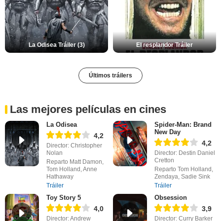
La Odisea Tráiler (3)
El resplandor Tráiler
Últimos tráilers
Las mejores películas en cines
La Odisea
Spider-Man: Brand
New Day
4,2
4,2
Director: Christopher
Nolan
Director: Destin Daniel
Cretton
Reparto Matt Damon,
Tom Holland, Anne
Reparto Tom Holland,
Hathaway
Zendaya, Sadie Sink
Tráiler
Tráiler
Toy Story 5
Obsession
4,0
3,9
Director: Andrew
Director: Curry Barker