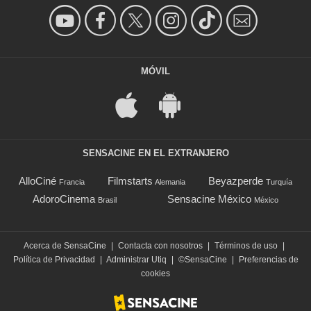
MÓVIL
SENSACINE EN EL EXTRANJERO
AlloCiné
Filmstarts
Beyazperde
Francia
Alemania
Turquía
AdoroCinema
Sensacine México
Brasil
México
Acerca de SensaCine
|
Contacta con nosotros
|
Términos de uso
|
Política de Privacidad
|
Administrar Utiq
|
©SensaCine
|
Preferencias de
cookies