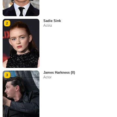
Sadie Sink
2
Actriz
James Harkness (II)
3
Actor