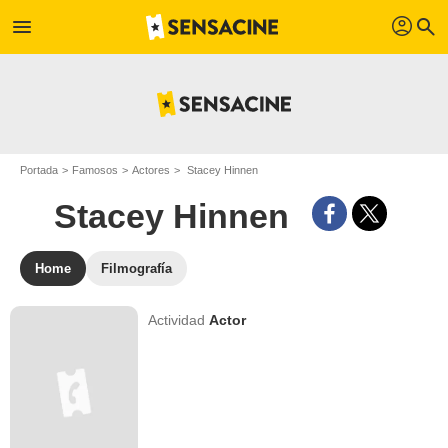
profil
menu
search
Portada
Famosos
Actores
Stacey Hinnen
Stacey Hinnen
Home
Filmografía
Actividad
Actor