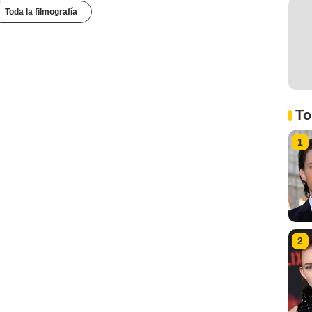
Toda la filmografía
To
1
2