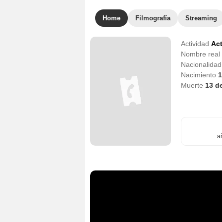
Home
Filmografía
Streaming
Actividad
Act
Nombre real
Nacionalida
Nacimiento
1
Muerte
13 d
a