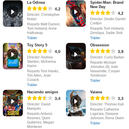
La Odisea
Spider-Man: Brand
New Day
4,2
4,2
Director: Christopher
Nolan
Director: Destin Daniel
Cretton
Reparto Matt Damon,
Tom Holland, Anne
Reparto Tom Holland,
Hathaway
Zendaya, Sadie Sink
Tráiler
Tráiler
Toy Story 5
Obsession
4,0
3,9
Director: Andrew
Director: Curry Barker
Stanton, McKenna
Reparto Michael
Harris
Johnston (II), Inde
Reparto Tom Hanks,
Navarrette, Cooper
Tim Allen, Joan
Tomlinson
Cusack
Tráiler
Tráiler
Haciendo amigos
Vaiana
3,4
3,3
Director: David
Director: Thomas Kail
Marqués
Reparto Catherine
Reparto Antonio
Laga'aia, Dwayne
Resines, Quim
Johnson, Rena Owen
Gutiérrez, Megan
Tráiler
Montaner