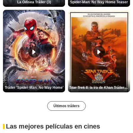
La Odisea Tráiler (3)
Spider-Man: No Way Home Teaser
Tráiler 'Spider-Man: No Way Home'
Star Trek II: la ira de Khan Tráiler VO
Últimos tráilers
Las mejores películas en cines