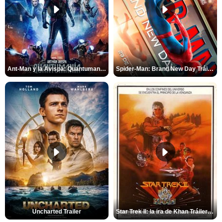
Ant-Man y la Avispa: Quantumanía Tráiler (2)
Spider-Man: Brand New Day Tráiler (3)
Uncharted Trailer
Star Trek II: la ira de Khan Tráiler VO