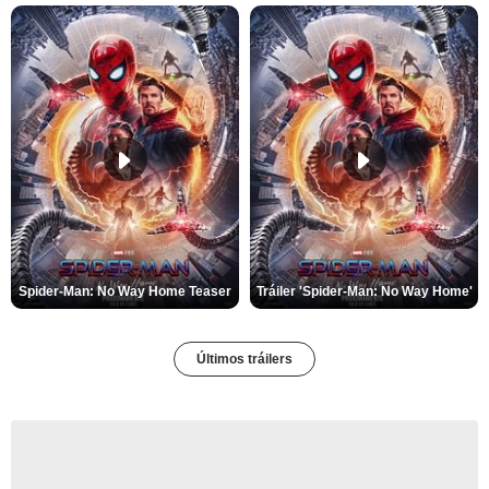
Spider-Man: No Way Home Teaser
Tráiler 'Spider-Man: No Way Home'
Últimos tráilers