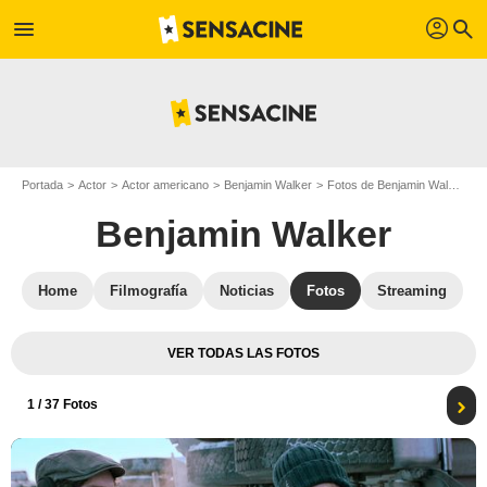
profil
menu
search
Portada
Actor
Actor americano
Benjamin Walker
Fotos de Benjamin Walker
I
Benjamin Walker
Home
Filmografía
Noticias
Fotos
Streaming
VER TODAS LAS FOTOS
1
/ 37 Fotos